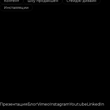
Контент
Шоу продакшен
Стейдж-дизайн
Инсталляции
Презентация
Блог
Vimeo
Instagram
Youtube
LinkedIn