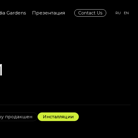
ia Gardens
Презентация
Contact Us
RU
EN
и
у продакшен
Инсталляции