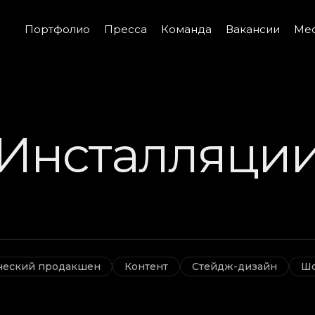
Портфолио
Пресса
Команда
Вакансии
Med
Инсталляци
ческий продакшен
Контент
Стейдж-дизайн
Шо